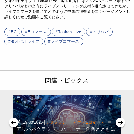
タオバオライブ（Taobao Live、淘宝直播） はアリババグループ傘下の
アリババがどのようにライブストリーミング技術を進化させてきたか、

ライブコマースを通じてどのように中国の消費者をエンゲージメントして
EC
Eコマース
Taobao Live
アリババ
タオバオライブ
ライブコマース
関連トピックス
|
·
29/08/2023
テクノロジー
小売・Eコマース
アリババクラウド、パートナー企業とともに