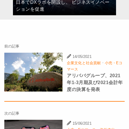
日本でDXラボを開設し、 ビジネスイノベー
ションを促進
前の記事
14/05/2021
·
企業文化と社会貢献
小売・Eコ
マース
アリババグループ、2021
年1-3月期及び2021会計年
度の決算を発表
次の記事
15/06/2021