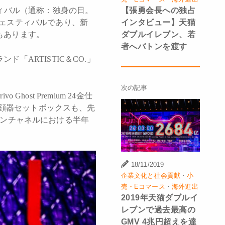
【張勇会長への独占
ィバル（通称：独身の日。
インタビュー】天猫
ェスティバルであり、新
ダブルイレブン、若
もあります。
者へバトンを渡す
ARTISTIC＆CO.」
次の記事
ost Premium 24金仕
美顔器セットボックスも、先
ラインチャネルにおける半年
18/11/2019
·
企業文化と社会貢献
小
·
売・Eコマース
海外進出
2019年天猫ダブルイ
レブンで過去最高の
GMV 4兆円超えを達