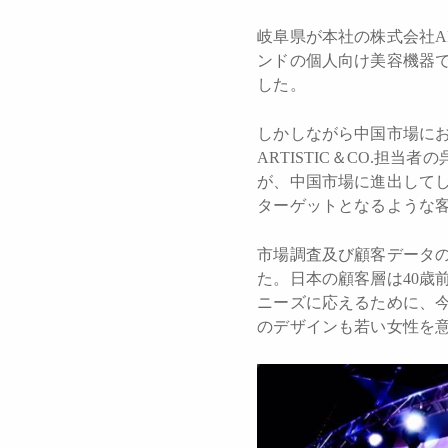
岐阜県が本社の株式会社AR
ンドの個人向け美容機器
した。
しかしながら中国市場に
ARTISTIC＆CO.担
が、中国市場に進出して
ターゲットとなるような
市場調査及び顧客データの
た。日本の顧客層は40歳
ニーズに応えるために、
のデザインも若い女性を