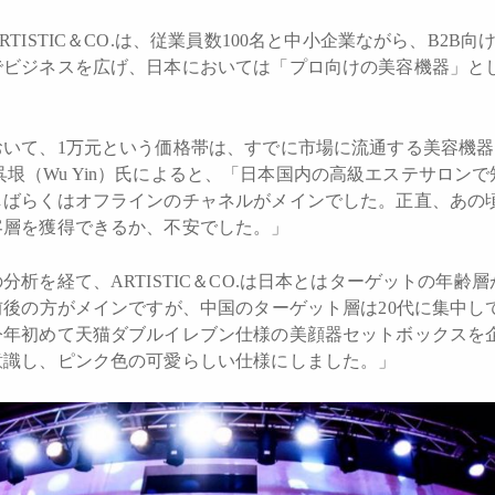
TISTIC＆CO.は、従業員数100名と中小企業ながら、B2B
でビジネスを広げ、日本においては「プロ向けの美容機器」と
おいて、1万元という価格帯は、すでに市場に流通する美容機
当者の呉垠（Wu Yin）氏によると、「日本国内の高級エステサロ
しばらくはオフラインのチャネルがメインでした。正直、あの
客層を獲得できるか、不安でした。」
分析を経て、ARTISTIC＆CO.は日本とはターゲットの年齢
前後の方がメインですが、中国のターゲット層は20代に集中し
今年初めて天猫ダブルイレブン仕様の美顔器セットボックスを
意識し、ピンク色の可愛らしい仕様にしました。」