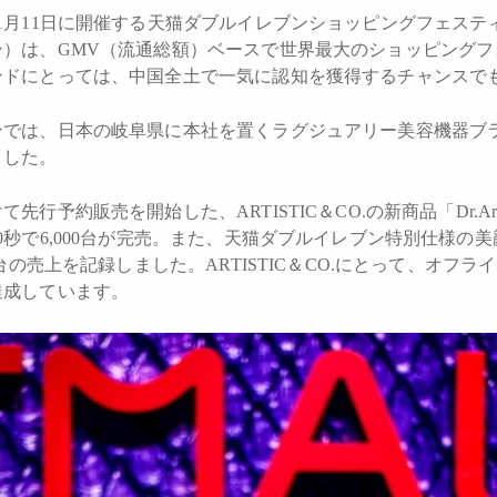
1月11日に開催する天猫ダブルイレブンショッピングフェステ
ン）は、GMV（流通総額）ベースで世界最大のショッピングフ
ンドにとっては、中国全土で一気に認知を獲得するチャンスで
では、日本の岐阜県に本社を置くラグジュアリー美容機器ブランド「
ました。
約販売を開始した、ARTISTIC＆CO.の新商品「Dr.Arrivo Gh
0秒で6,000台が完売。また、天猫ダブルイレブン特別仕様の
0台の売上を記録しました。ARTISTIC＆CO.にとって、オフ
達成しています。