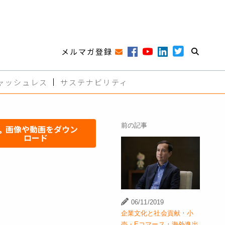
メルマガ登録
ャッシュレス
サステナビリティ
前の記事
画像や動画をダウン
ロード
06/11/2019
·
企業文化と社会貢献
小
·
売・Eコマース
海外進出