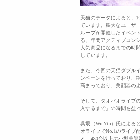
天猫のデータによると、1
ています。膨大なユーザ
ループが開催したイベン
る、年間アクティブコンシ
人気商品になるまでの時
しています。
また、今回の天猫ダブルイ
ンペーンを行っており、期
高まっており、美顔器の
そして、タオバオライブ
入するまで」の時間を益
呉垠（Wu Yin）氏に
オライブでNo.1のライブ配信
と、480台以上の小型美顔