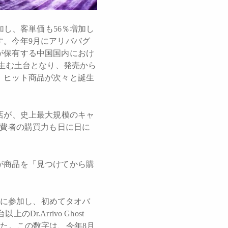
加し、客単価も56％増加し
す。今年9月にアリババグ
が保有する中国国内におけ
を生む土台となり、発売から
、ヒット商品が次々と誕生
店が、史上最大規模のキャ
消費者の購買力も日に日に
が商品を「見つけてから購
トに参加し、初めてタオバ
r.Arrivo Ghost
ました。この数字は、今年8月