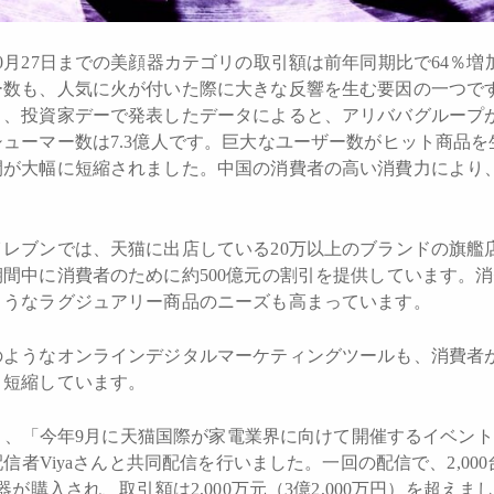
0月27日までの美顔器カテゴリの取引額は前年同期比で64％増
ー数も、人気に火が付いた際に大きな反響を生む要因の一つで
ト、投資家デーで発表したデータによると、アリババグループ
ューマー数は7.3億人です。巨大なユーザー数がヒット商品
間が大幅に短縮されました。中国の消費者の高い消費力により
レブンでは、天猫に出店している20万以上のブランドの旗艦
間中に消費者のために約500億元の割引を提供しています。
ようなラグジュアリー商品のニーズも高まっています。
のようなオンラインデジタルマーケティングツールも、消費者
々短縮しています。
よると、「今年9月に天猫国際が家電業界に向けて開催するイベン
者Viyaさんと共同配信を行いました。一回の配信で、2,000台以上のD
器が購入され、取引額は2,000万元（3億2,000万円）を超え