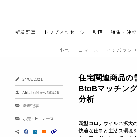
新着記事
トップメッセージ
動画
特集・連載
小売・Eコマース
インバウン
住宅関連商品の
24/08/2021
BtoBマッチングサ
AlibabaNews 編集部
分析
新着記事
小売・Eコマース
新型コロナウイルス拡大
快適な仕事と生活ス環境