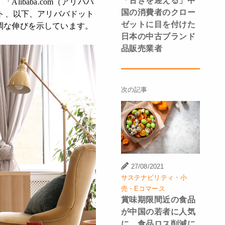
「古きを迎える」中
baba.com（アリババ
国の消費者のクロー
イト、以下、アリババドット
ゼットに目を付けた
調な伸びを示しています。
日本の中古ブランド
品販売業者
次の記事
27/08/2021
·
サステナビリティ
小
売・Eコマース
賞味期限間近の食品
が中国の若者に人気
に。食品ロス削減に