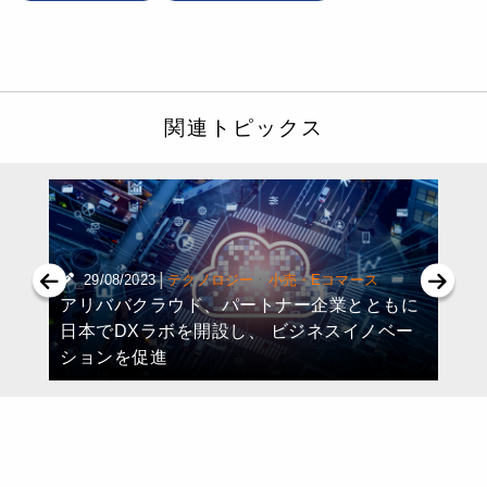
関連トピックス
|
·
29/08/2023
テクノロジー
小売・Eコマース
アリババクラウド、パートナー企業とともに
日本でDXラボを開設し、 ビジネスイノベー
ションを促進