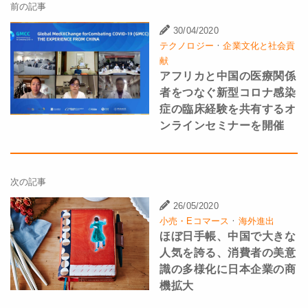
前の記事
30/04/2020
·
テクノロジー
企業文化と社会貢
献
アフリカと中国の医療関係
者をつなぐ新型コロナ感染
症の臨床経験を共有するオ
ンラインセミナーを開催
次の記事
26/05/2020
·
小売・Eコマース
海外進出
ほぼ日手帳、中国で大きな
人気を誇る、消費者の美意
識の多様化に日本企業の商
機拡大