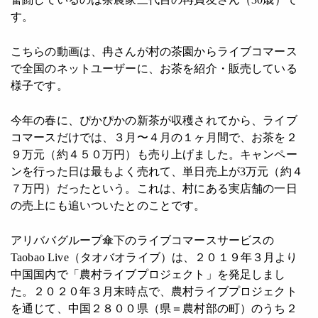
す。
こちらの動画は、冉さんが村の茶園からライブコマース
で全国のネットユーザーに、お茶を紹介・販売している
様子です。
今年の春に、ぴかぴかの新茶が収穫されてから、ライブ
コマースだけでは、３月〜４月の１ヶ月間で、お茶を２
９万元（約４５０万円）も売り上げました。キャンペー
ンを行った日は最もよく売れて、単日売上が3万元（約４
７万円）だったという。これは、村にある実店舗の一日
の売上にも追いついたとのことです。
アリババグループ傘下のライブコマースサービスの
Taobao Live（タオバオライブ）は、２０１９年３月より
中国国内で「農村ライブプロジェクト」を発足しまし
た。２０２０年３月末時点で、農村ライブプロジェクト
を通じて、中国２８００県（県＝農村部の町）のうち２