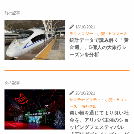
前の記事
18/10/2021
·
テクノロジー
小売・Eコマース
統計データで読み解く「黄
金週」、5億人の大旅行シ
ーズンを分析
次の記事
26/10/2021
·
サステナビリティ
小売・Eコマ
·
ース
海外進出
買い物を通じてより良い社
会を、アリババ主催のショ
ッピングフェスティバル