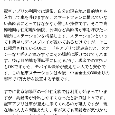
配車アプリの利用では通常、自分の現在地と目的地とを
入力して車を呼びますが、スマートフォンに慣れていな
い高齢者にとってはなかなか難しい操作です。そこで高
徳地図は住宅地や病院、公園など高齢者が車を呼びたい
場所にステーションを構築します。ステーションといっ
ても簡単なディスプレイが置いてあるだけですが、そこ
に掲示されているQRコードをアプリで読み込むと、タク
シーなど呼んだ車がすぐにその場所に駆けつけてくれま
す。後は目的地を運転手に伝えるだけ。現金での支払い
もOKですから、モバイル決済が使えない人でも安心で
す。この配車ステーションは今後、中国全土の300余りの
都市で1万カ所を設置する予定です。
すでに北京朝陽区の一部住宅街では利用が始まっていま
すが、高齢者が外出しやすくなったと評判は上々です。
配車アプリは車が迎えに来てくれるのが魅力ですが、現
在地の入力を間違えたり、車が来ても高齢者が気づかな