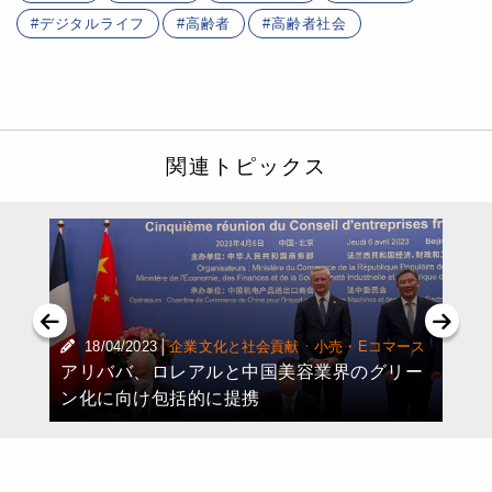
デジタルライフ
高齢者
高齢者社会
関連トピックス
|
·
18/04/2023
企業文化と社会貢献
小売・Eコマース
アリババ、ロレアルと中国美容業界のグリー
ン化に向け包括的に提携