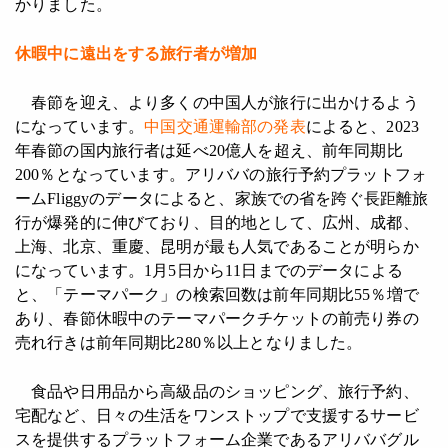
かりました。
休暇中に遠出をする旅行者が増加
春節を迎え、より多くの中国人が旅行に出かけるよう
になっています。
中国交通運輸部の発表
によると、2023
年春節の国内旅行者は延べ20億人を超え、前年同期比
200％となっています。アリババの旅行予約プラットフォ
ームFliggyのデータによると、家族での省を跨ぐ長距離旅
行が爆発的に伸びており、目的地として、広州、成都、
上海、北京、重慶、昆明が最も人気であることが明らか
になっています。1月5日から11日までのデータによる
と、「テーマパーク」の検索回数は前年同期比55％増で
あり、春節休暇中のテーマパークチケットの前売り券の
売れ行きは前年同期比280％以上となりました。
食品や日用品から高級品のショッピング、旅行予約、
宅配など、日々の生活をワンストップで支援するサービ
スを提供するプラットフォーム企業であるアリババグル