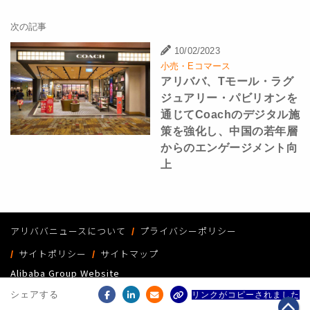
次の記事
10/02/2023
小売・Eコマース
アリババ、Tモール・ラグ
ジュアリー・パビリオンを
通じてCoachのデジタル施
策を強化し、中国の若年層
からのエンゲージメント向
上
アリババニュースについて
プライバシーポリシー
サイトポリシー
サイトマップ
Alibaba Group Website
Copyright Notice @
2026 Alibaba Group Holding Limited and/or its
シェアする
リンクがコピーされました
affiliates and licensors. All rights reserved