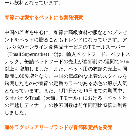
ール飲料となっています。
春節には愛するペットにも奮発消費
中国の若者を中心に、春節に高級食材や服などのプレゼ
ントをペットに贈ることもトレンドになっています。ア
リババのオンライン食料品サービスのTモールスーパー
（Tmall Supermarket）では、輸入ペットフード、ペットス
ナック、缶詰ペットフードの売上が春節前の2週間で50％
以上も増加しました。また、ペット用の衣類の売上も同
期間に60％増となり、中国の伝統的な上着のスタイルを
踏襲したものや春節の定番カラーである赤色の服が人気
となっています。また、1月1日から16日までの期間中、
タオバオやTmall（天猫、Tモール）における「ペットと
の年越しディナー」の検索回数は前年同期比42倍に到達
しました。
海外ラグジュアリーブランドが春節限定品を発売