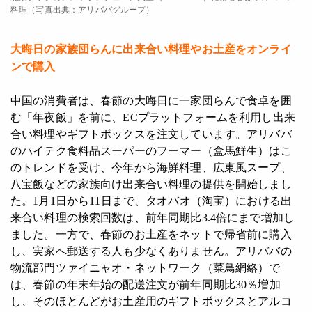
料理（写真出典：アリババグループ）
大晦日の家族団らんに出来合い料理やお土産をオンライ
ンで購入
中国の消費者は、春節の大晦日に一家団らんで食卓を囲
む「年夜飯」を前に、ECプラットフォームを利用し出来
合い料理やギフトボックスを注文しています。アリババ
のハイテク食料品スーパーのフーマー（盒馬鮮生）はこ
のトレンドを受け、今年から海鮮料理、広東風スープ、
八宝飯などの家族向け出来合い料理の提供を開始しまし
た。1月1日から11日まで、タオバオ（淘宝）における出
来合い料理の検索回数は、前年同期比3.4倍にまで増加し
ました。一方で、春節のお土産をネットで帰省前に購入
し、実家へ郵送する人も少なくありません。アリババの
物流部門ツァイニャオ・ネットワーク（菜鳥網絡）で
は、春節の年末年始の配送注文が前年同期比30％増加
し、そのほとんどがお土産用のギフトボックスとアルコ