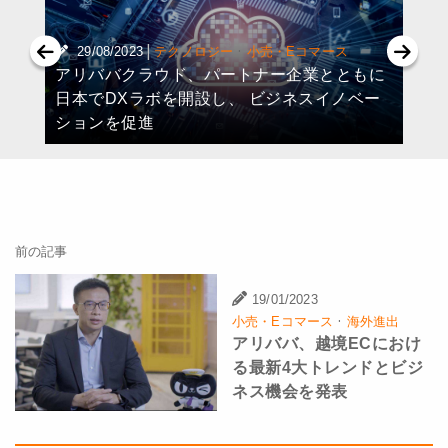
|
·
29/08/2023
テクノロジー
小売・Eコマース
アリババクラウド、パートナー企業とともに
日本でDXラボを開設し、 ビジネスイノベー
ションを促進
前の記事
19/01/2023
·
小売・Eコマース
海外進出
アリババ、越境ECにおけ
る最新4大トレンドとビジ
ネス機会を発表