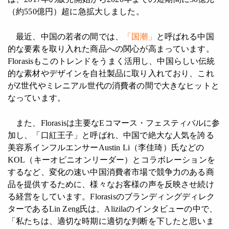
（約550億円）超に急拡大しました。
最近、中国の若者の間では、
「国潮」
と呼ばれる中国
的な要素を取り入れた商品への関心が高まっています。
Florasisもこのトレンドをうまく活用し、中国らしい伝統
的な素材やデザインを自社製品に取り入れており、これ
がZ世代やミレニアル世代の消費者の間で大きなヒットと
なっています。
また、Florasisは主要なEコマース・フェスティバルに参
加し、「口紅王子」と呼ばれ、中国で絶大な人気を誇る
美容系インフルエンサーAustin Li（李佳琦）氏などの
KOL（キーオピニオンリーダー）とコラボレーションを
するなど、変化の速い中国消費者市場で競争力のある商
品を提供するために、様々なお客様の声を反映させ続け
る経営をしています。Florasisのブランディングディレク
ターであるLin Zeng氏は、Alizilaのインタビューの中で、
「私たちは、適切な時期に適切な判断を下したと思いま