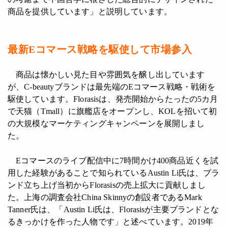
商品を提供しています」と説明しています。
最新
E
コマース戦略を駆使して市場参入
商品は懐かしい見た目や雰囲気を醸し出しています
が、C-beautyブランドは最先端のEコマース戦略・戦術を
駆使しています。Florasisは、発売開始からたったの5カ月
で天猫（Tmall）に旗艦店をオープンし、KOLを招いて初
の大規模なマーケティングキャンペーンを展開しまし
た。
Eコマースのライブ配信中に7時間かけ400商品近くを試
用した経験があることで知られているAustin Li氏は、ブラ
ンド立ち上げ当初からFlorasisの売上拡大に貢献しまし
た。上海の調査会社China Skinnyの創設者であるMark
Tanner氏は、「Austin Li氏は、Florasisが主要ブランドとな
るきっかけを作った人物です」と述べています。2019年