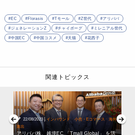
EC
Florasis
Tモール
Z世代
アリババ
ジェネレーションZ
チャイボーグ
ミレニアル世代
中国EC
中国コスメ
天猫
花西子
関連トピックス
|
·
·
22/08/2023
インバウンド
小売・Eコマース
海外
進出
アリババ株、越境EC 「Tmall Global」 を活