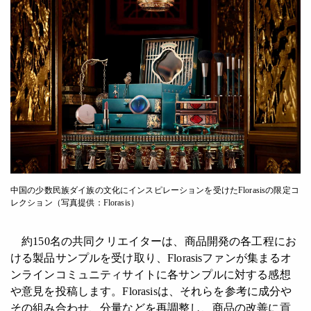
中国の少数民族ダイ族の文化にインスピレーションを受けたFlorasisの限定コ
レクション（写真提供：Florasis）
約150名の共同クリエイターは、商品開発の各工程にお
ける製品サンプルを受け取り、Florasisファンが集まるオ
ンラインコミュニティサイトに各サンプルに対する感想
や意見を投稿します。Florasisは、それらを参考に成分や
その組み合わせ、分量などを再調整し、商品の改善に貢