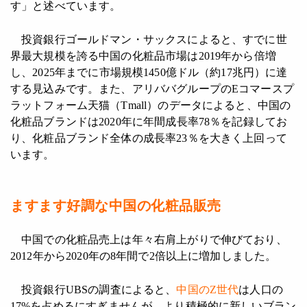
す」と述べています。
投資銀行ゴールドマン・サックスによると、すでに世
界最大規模を誇る中国の化粧品市場は2019年から倍増
し、2025年までに市場規模1450億ドル（約17兆円）に達
する見込みです。また、アリババグループのEコマースプ
ラットフォーム天猫（Tmall）のデータによると、中国の
化粧品ブランドは2020年に年間成長率78％を記録してお
り、化粧品ブランド全体の成長率23％を大きく上回って
います。
ますます好調な中国の化粧品販売
中国での化粧品売上は年々右肩上がりで伸びており、
2012年から2020年の8年間で2倍以上に増加しました。
投資銀行UBSの調査によると、
中国のZ世代
は人口の
17%を占めるにすぎませんが、より積極的に新しいブラン