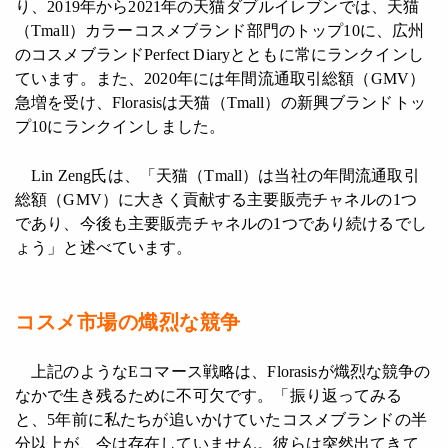
り、2019年から2021年の天猫ダブルイレブンでは、天猫
（Tmall）カラーコスメブランド部門のトップ10に、広州
のコスメブランドPerfect Diaryとともに常にランクインし
ています。また、2020年には年間流通取引総額（GMV）
急増を受け、Florasisは天猫（Tmall）の新興ブランドトッ
プ10にランクインしました。
Lin Zeng氏は、「天猫（Tmall）は当社の年間流通取引
総額（GMV）に大きく貢献する主要販売チャネルの1つ
であり、今後も主要販売チャネルの1つであり続けるでし
ょう」と述べています。
コスメ市場の熾烈な競争
上記のようなEコマース戦略は、Florasisが熾烈な競争の
なかで生き残るために不可欠です。「振り返ってみる
と、5年前に私たちが追いかけていたコスメブランドの半
分以上が、今は存在していません。彼らは突然出てきて