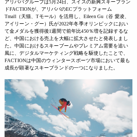
アリババグループは5月24日、スイスの新興スキーブラン
ドFACTIONが、アリババのECプラットフォーム
Tmall（天猫、Tモール）を活用し、Eileen Gu（谷 愛凌、
アイリーン・グー）氏が2022年冬季オリンピックにおい
て金メダルを獲得後1週間で前年比450％増を記録するな
ど、中国における売上を大幅に拡大させたと発表しまし
た。中国におけるスキーブームやプレミアム需要を追い
風に、デジタルマーケティング戦略を駆使したことで、
FACTIONは中国のウィンタースポーツ市場において最も
成長が顕著なスキーブランドの一つになりました。