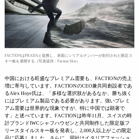
FACTIONはPRADAと提携し、表面にシリアルナンバーが刻印された限定ス
キー板を展開する（写真提供：Faction Skis）
中国における旺盛なプレミアム需要も、FACTIONの売上
増に寄与しています。FACTIONのCEO兼共同創設者であ
るAlex Hoye氏は、「多様な選択肢があるなか、勝ち抜く
にはプレミアム製品である必要があります。強いプレミ
アム需要は世界的な現象ですが、特に中国では顕著で
す」と述べています。FACTIONは昨年11月、スイスの時
計ブランドIWCシャフハウゼンと共同制作した限定版フ
リースタイルスキー板を発表し、2,000人以上がこの限定
品に応募しました。さらに、同社はイタリアファッショ