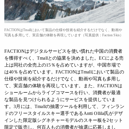
FACTIONはTmallにおいて製品の仕様や技術を紹介するだけでなく、動画や
写真も多用して、実店舗の体験を再現しています（写真提供：Faction Skis）
FACTIONはデジタルサービスを使い慣れた中国の消費者
を獲得すべく、Tmallとの協業を決めました。ECによる売
上は同社の全売上の15％を占めていますが、中国市場で
は40％を占めています。FACTIONはTmallにおいて製品の
仕様や技術を紹介するだけでなく、動画や写真も多用し
て、実店舗の体験を再現しています。また、FACTIONは
ショールームからライブコマースを行い、消費者が最適
な製品を見つけられるようにサービスを提供していま
す。3月には、Tmallの抽選ツールを利用して、フィンラン
ドのフリースタイルスキー選手であるAntti Ollila氏がデザ
インした限定版シグネチャーモデルのスキー板を2セット
限定で販売し、何百人もの消費者が抽選に応募しまし