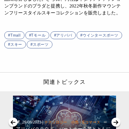
ンブランドのプラダと提携し、2022年秋冬新作マウンテ
ンフリースタイルスキーコレクションを販売しました。
Tmall
Tモール
アリババ
ウインタースポーツ
スキー
スポーツ
関連トピックス
|
·
29/08/2023
テクノロジー
小売・Eコマース
アリババクラウド、パートナー企業とともに