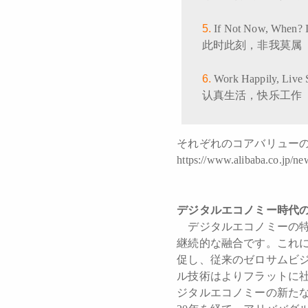
If Not Now, When? 
此时此刻，非我莫属
Work Happily, Live 
认真生活，快乐工作
それぞれのコアバリュー
https://www.alibaba.co.jp/ne
デジタルエコノミー時代
デジタルエコノミーの特
継続的な融合です。これに
促し、従来のゼロサムビ
ル技術はよりフラットに
ジタルエコノミーの新た