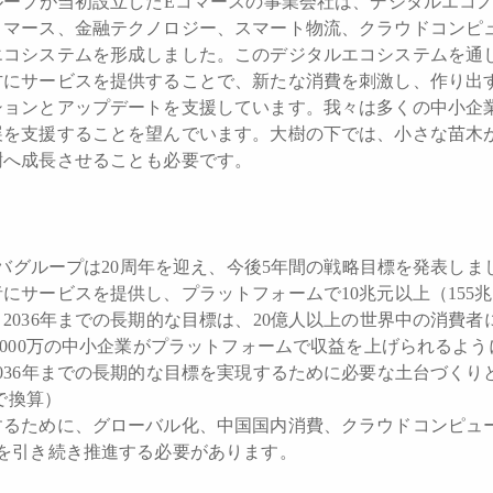
ループが当初設立したEコマースの事業会社は、デジタルエコ
コマース、金融テクノロジー、スマート物流、クラウドコンピ
エコシステムを形成しました。このデジタルエコシステムを通
方にサービスを提供することで、新たな消費を刺激し、作り出
ションとアップデートを支援しています。我々は多くの中小企
展を支援することを望んでいます。大樹の下では、小さな苗木
樹へ成長させることも必要です。
ババグループは20周年を迎え、今後5年間の戦略目標を発表しま
にサービスを提供し、プラットフォームで10兆元以上（155
2036年までの長期的な目標は、20億人以上の世界中の消費者
,000万の中小企業がプラットフォームで収益を上げられるよ
036年までの長期的な目標を実現するために必要な土台づくり
円で換算）
するために、グローバル化、中国国内消費、クラウドコンピュ
を引き続き推進する必要があります。