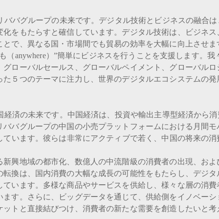
リババグループの未来です。デジタル技術とビジネスの融合は
変化をもたらすと確信しています。デジタル技術は、ビジネス
ことで、異なる国・市場間でも貿易の効率を大幅に向上させま
も（anywhere）”簡単にビジネスを行うことを支援します。
、グローバルセールス、グローバルペイメント、グローバルロ
った５つのテーマに注力し、世界のデジタルエコシステムの発
国経済の未来です。中国経済は、投資や輸出主導型経済から消
リババグループの中国の小売プラットフォームにおける月間モ
達しています。彼らは非常にアクティブで若く、中国の将来の消
る新興地域の都市化、数億人の中流階級の消費者の出現、およ
の転換は、国内消費の大幅な成長の可能性をもたらし、デジタ
しています。多様な商品やサービスを供給し、様々な層の消費
います。さらに、ビッグデータを通じて、供給側をイノベーシ
ケットと直接結びつけ、消費者の新たな需要を創造したいと考