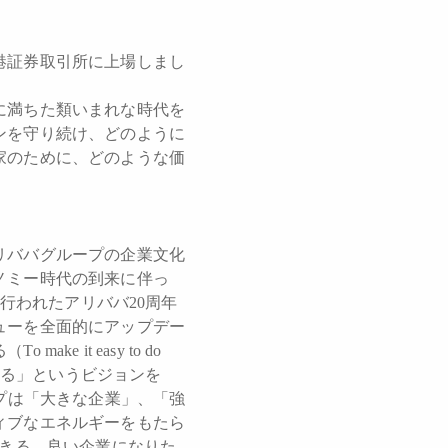
港証券取引所に上場しまし
に満ちた類いまれな時代を
ンを守り続け、どのように
家のために、どのような価
リババグループの企業文化
ノミー時代の到来に伴っ
行われたアリババ20周年
ューを全面的にアップデー
it easy to do
業になる」というビジョンを
プは「大きな企業」、「強
ィブなエネルギーをもたら
できる、良い企業になりた