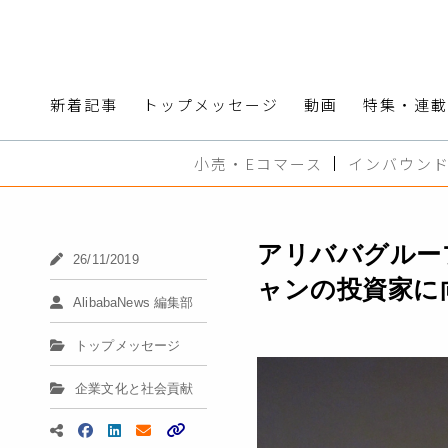
新着記事
トップメッセージ
動画
特集・連載
小売・Eコマース
インバウン
アリババグループ
26/11/2019
ャンの投資家に
AlibabaNews 編集部
トップメッセージ
企業文化と社会貢献