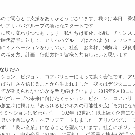
へのご関心とご支援をありがとうございます。我々は本日、香
若いアリババグループの新たなスタートです。
ーに移り変わりつつあります。私たちは変化、挑戦、チャンス
な時代背景に対して、アリババグループはどのようにミッショ
的にイノベーションを行うのか。社会、お客様、消費者、投資
ちの考え方、計画、行動方針を皆様と共有したいと思います。
なりたい
ション、ビジョン、コアバリューによって動く会社です。ア
すばらしさを信じることから生まれました。我々はデジタエコ
何が変えられないのかを考え続けています。2019年9月10日に
ババグループの未来に向けたミッション、ビジョン、コアバリ
時に掲げた『あらゆるビジネスの可能性を広げる力になる（To make 
ere）』というミッションは変わらず、「102年（3世紀）以上続く企
続く良い企業になる」へアップデートしました。アリババグルー
めず、「良い企業」になることを望んでいます。社会にポジテ
を担い、中小企業（SMEs）に貢献し、従業員と株主が満足