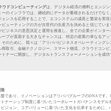
ラウドコンピューティング
は、デジタル経済の燃料とエンジン
ミーのインフラでは、継続的にデータが蓄積されるだけでなく
ジェンスを応用することで、エコシステムの成長と繁栄を実現
ンピューティングの力が次世代の生産力を決めると信じていま
がビジネスの意思決定と運用を推進し、全ての企業がインター
ループが直面する大きなチャンスは、特定の産業の単なるアッ
。そのために、我々は「アリババビジネスオペレーティングシ
ル商取引、金融テクノロジー、スマート物流、クラウドコンピ
ートナーに開放し、デジタルトランスフォーメーションを成功
創造
盤であり、イノベーションはアリババグループのDNAです。1
ートナーシップ制度に基づいたコーポレートガバナンスモデル
、ビジョン、コアバリューに基づいた文化を伝承するために、