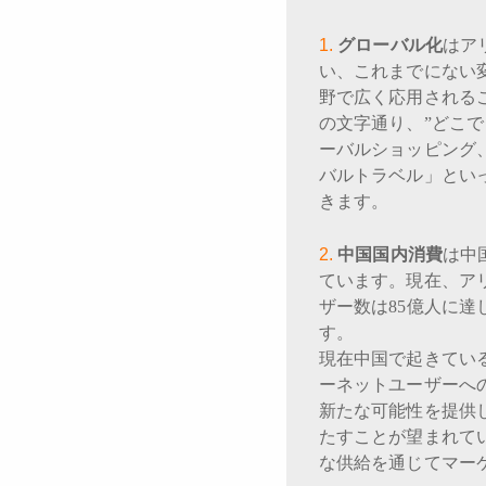
グローバル化
はア
い、これまでにない
野で広く応用される
の文字通り、”どこで
ーバルショッピング
バルトラベル」とい
きます。
中国国内消費
は中
ています。現在、ア
ザー数は85億人に
す。
現在中国で起きてい
ーネットユーザーへ
新たな可能性を提供
たすことが望まれて
な供給を通じてマー