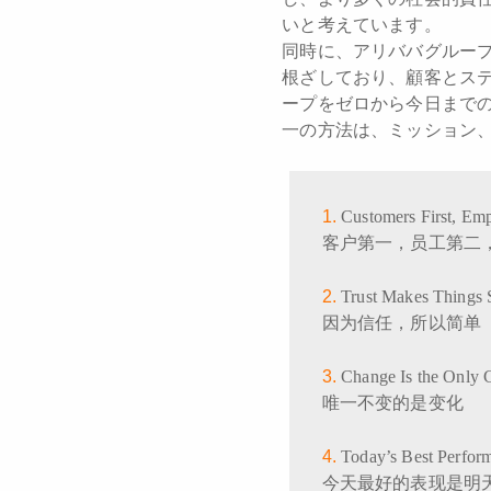
いと考えています。
同時に、アリババグルー
根ざしており、顧客とス
ープをゼロから今日まで
一の方法は、ミッション
Customers First, Em
客户第一，员工第二
Trust Makes Things 
因为信任，所以简单
Change Is the Only 
唯一不变的是变化
Today’s Best Perfor
今天最好的表现是明