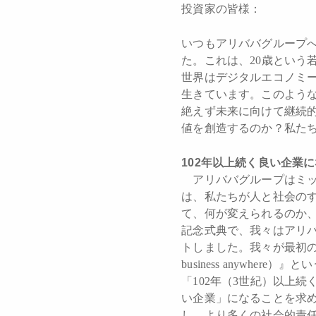
投資家の皆様：
いつもアリババグループ
た。これは、20歳という
世界はデジタルエコノミ
生きています。このよう
絶えず未来に向けて継続
値を創造するのか？私た
102
年以上続く良い企業に
アリババグループはミッ
は、私たちが人と社会の
て、何が変えられるのか、
記念式典で、我々はアリ
トしました。我々が最初の創立
business anywh
「102年（3世紀）以上
い企業」になることを求
し、より多くの社会的責任