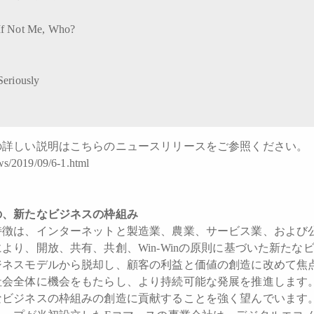
If Not Me, Who?
Seriously
の詳しい説明はこちらのニュースリリースをご参照ください。
ws/2019/09/6-1.html
の、新たなビジネスの枠組み
徴は、インターネットと製造業、農業、サービス業、および
より、開放、共有、共創、Win-Winの原則に基づいた新たな
ジネスモデルから脱却し、顧客の利益と価値の創造に改めて焦
社会全体に機会をもたらし、より持続可能な発展を推進します
なビジネスの枠組みの創造に貢献することを強く望んでいます