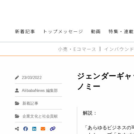
新着記事
トップメッセージ
動画
特集・連載
小売・Eコマース
インバウン
ジェンダーギャ
23/03/2022
ノミー
AlibabaNews 編集部
新着記事
解説：
企業文化と社会貢献
「あらゆるビジネスの