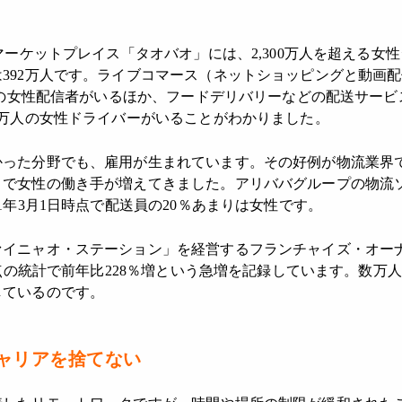
。
 マーケットプレイス「タオバオ」には、2,300万人を超える女
392万人です。ライブコマース（ネットショッピングと動画
人超の女性配信者がいるほか、フードデリバリーなどの配送サービ
6万人の女性ドライバーがいることがわかりました。
かった分野でも、雇用が生まれています。その好例が物流業界
とで女性の働き手が増えてきました。アリババグループの物流
1年3月1日時点で配送員の20％あまりは女性です。
ァイニャオ・ステーション」を経営するフランチャイズ・オー
日時点の統計で前年比228％増という急増を記録しています。数万
しているのです。
ャリアを捨てない