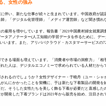
る、女性の強み
展に伴い、新たな仕事が続々と生まれています。中国政府が認
ス師」「デジタル化管理師」「メディア運営師」など聞き慣れ
の雇用を増やしています。報告書「2021中国農村婦女就業調
ータアノテーター(人工知能の学習データを作るために、デー
だといいます。また、アリババクラウド・カスタマーサービスの7
。
揮できる場面も増えています。「消費者や市場の洞察力」「相
優れた人は、デジタルエコノミーで求められている人材だから
揮されるのでしょうか？女性デザイナー・于曉丹（ユー・シャ
乳がんにかかったことを契機に、于は新たな下着製品の開発を
要だ。そうした女性たちを美しく飾る下着が必要だと直感した
が開発した下着ブランドは2021年から販売を始め、注目され