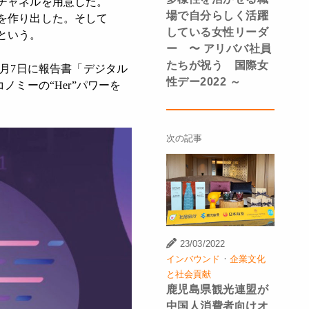
チャネルを用意した。
場で自分らしく活躍
を作り出した。そして
している女性リーダ
という。
ー 〜 アリババ社員
たちが祝う 国際女
月7日に報告書「デジタル
性デー2022 ～
ミーの“Her”パワーを
次の記事
23/03/2022
·
インバウンド
企業文化
と社会貢献
鹿児島県観光連盟が
中国人消費者向けオ