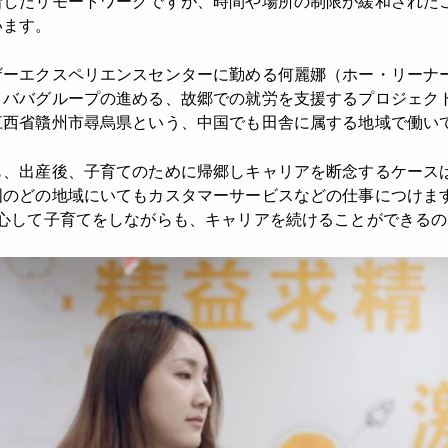
着したリモートワークですが、時間や場所の制限が緩和された
います。
ザーエクスペリエンスセンターに勤める何麗娜（ホー・リーナ
リババグループの進める、故郷での就労を支援するプロジェク
江西省贛州市尋烏県という、中国でも田舎に属する地域で働い
も、出産後、子育てのために帰郷しキャリアを断念するケース
国のどの地域にいてもカスタマーサービスなどの仕事につけま
安心して子育てをしながらも、キャリアを続けることができるの