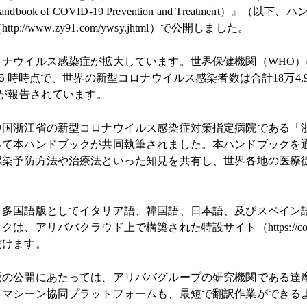
ok of COVID-19 Prevention and Treatment）』
//www.zy91.com/ywsy.jhtml）で公開しました。
ロナウイルス感染症が拡大しています。世界保健機関（WHO
1６時時点で、世界の新型コロナウイルス感染者数は合計18万4,97
染が報告されています。
中国浙江省の新型コロナウイルス感染症対策指定病院である「
って本ハンドブックが共同執筆されました。本ハンドブックを
感染予防方法や治療法といった知見を共有し、世界各地の医療
、多国語版としてイタリア語、韓国語、日本語、及びスペイン
リババクラウド上で構築された特設サイト（https://covid-19.al
だけます。
の公開にあたっては、アリババグループの研究機関である達摩
・マシーン協同プラットフォームも、最短で翻訳作業ができる