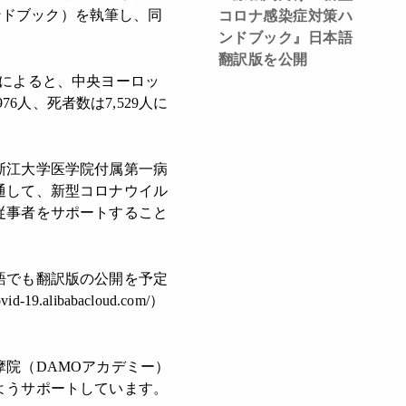
（以下、ハンドブック）を執筆し、同
コロナ感染症対策ハ
ンドブック』日本語
翻訳版を公開
）によると、中央ヨーロッ
6人、死者数は7,529人に
浙江大学医学院付属第一病
通して、新型コロナウイル
従事者をサポートすること
語でも翻訳版の公開を予定
ibabacloud.com/）
院（DAMOアカデミー）
ようサポートしています。