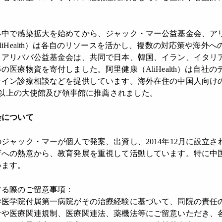
界中で感染拡大を始めてから、ジャック・マー公益基金会、ア
liHealth）は各自のリソースを活かし、複数の対応策や海外
とアリババ公益基金会は、共同で日本、韓国、イラン、イタリ
の医療物資を寄付しました。阿里健康（AliHealth）は自社
ライン診療相談などを提供しています。海外在住の中国人向け
00以上の大使館及び領事館に推薦されました。
会について
ジャック・マーが個人で発案、出資し、2014年12月に設立
育への熱意から、教育発展を重視して活動しています。特に中
います。
する際のご留意事項：
学医学院付属第一病院がその治療経験に基づいて、同院の責任
針や医療関連規制、医療関連法、薬機法等にご留意いただき、