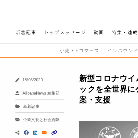
新着記事
トップメッセージ
動画
特集・連載
小売・Eコマース
インバウン
新型コロナウイ
18/03/2020
ックを全世界に
AlibabaNews 編集部
案・支援
新着記事
企業文化と社会貢献