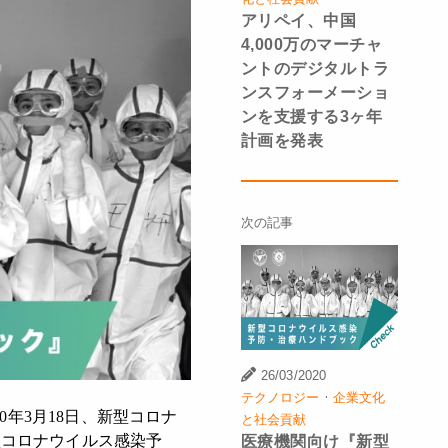
アリペイ、中国
4,000万のマーチャ
ントのデジタルトラ
ンスフォーメーショ
ンを支援する3ヶ年
計画を発表
次の記事
26/03/2020
·
テクノロジー
企業文化
年3月18日、新型コロナ
と社会貢献
型コロナウイルス感染予
医療機関向け『新型