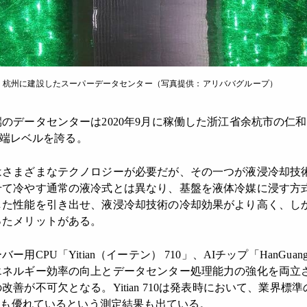
国・杭州に建設したスーパーデータセンター（写真提供：アリババグループ）
データセンターは2020年9月に稼働した浙江省余杭市の仁
最先端レベルを誇る。
さまざまなテクノロジーが必要だが、その一つが液浸冷却技
せて冷やす通常の液冷式とは異なり、基盤を液体冷媒に浸す方
た性能を引き出せ、液浸冷却技術の冷却効果がより高く、しか
ったメリットがある。
PU「Yitian（イーテン） 710」、AIチップ「HanGuang
エネルギー効率の向上とデータセンター処理能力の強化を両立
善が不可欠となる。Yitian 710は発表時において、業界標準
以上も優れているという測定結果も出ている。