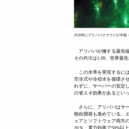
2020年にアリババクラウドが中
アリババが擁する最先端の
そのPUEは1.09、世界
この水準を実現するには
空冷式や冷却水を循環さ
れずに、サーバーの安定し
の省エネ効果があるとい
さらに、アリババはサーバー用C
独自開発も進めている。
ェアとソフトウェア両方の改
20％、電力効率で50%