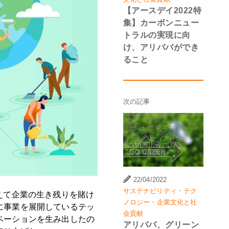
【アースデイ2022特
集】カーボンニュー
トラルの実現に向
け、アリババができ
ること
次の記事
22/04/2022
·
サステナビリティ
テク
えて企業の生き残りを賭け
·
ノロジー
企業文化と社
に事業を展開しているテッ
会貢献
ベーションを生み出したの
アリババ、グリーン