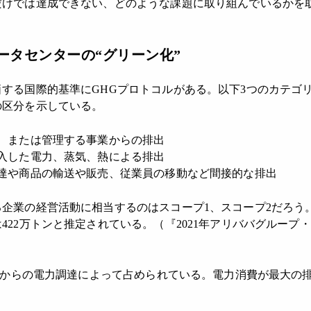
だけでは達成できない、どのような課題に取り組んでいるかを
ータセンターの“グリーン化”
する国際的基準にGHGプロトコルがある。以下3つのカテゴ
の区分を示している。
、または管理する事業からの排出
入した電力、蒸気、熱による排出
調達や商品の輸送や販売、従業員の移動など間接的な排出
企業の経営活動に相当するのはスコープ1、スコープ2だろう
422万トンと推定されている。（『2021年アリババグループ
。
部からの電力調達によって占められている。電力消費が最大の排