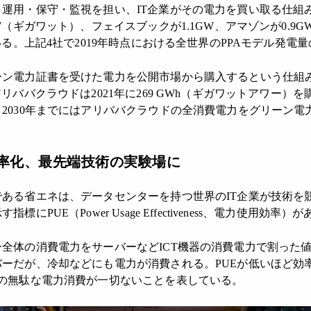
運用・保守・監視を担い、IT企業がその電力を買い取る仕組
W（ギガワット）、フェイスブックが1.1GW、アマゾンが0.9
いる。上記4社で2019年時点における全世界のPPAモデル発電
ン電力証書を受けた電力を公開市場から購入するという仕組
リババクラウドは2021年に269 GWh（ギガワットアワー）
2030年までにはアリババクラウドの全消費電力をグリーン電
率化、最先端技術の実験場に
ある省エネは、データセンターを持つ世界のIT企業が技術を
PUE（Power Usage Effectiveness、電力使用効率）
全体の消費電力をサーバーなどICT機器の消費電力で割った
ーだが、冷却などにも電力が消費される。PUEが低いほど効
外の無駄な電力消費が一切ないことを表している。