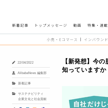
新着記事
トップメッセージ
動画
特集・連載
小売・Eコマース
インバウン
【新発想】今の
22/04/2022
知っていますか
AlibabaNews 編集部
新着記事
サステナビリティ
企業文化と社会貢献