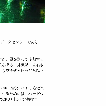
和データセンターであり、
術だ。風を送って冷却する
式を採る。外気温に左右さ
も空冷式と比べ70％以上
 800（含光 800）」などの
させるためには、ハードウ
のCPUと比べて性能で