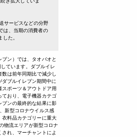
き続き拡大していま
送サービスなどの分野
では、当期の消費者の
ました。
レブン）では、タオバオと
明しています。ダブルイレ
者数は前年同期比で減少し
上がダブルイレブン期間中に
様スポーツ＆アウトドア用
っており、電子機器カテゴ
レブンの最終的な結果に影
く、新型コロナウイルス感
、衣料品カテゴリーに重大
%の物流エリアが新型コロナ
くされ、マーチャントによ