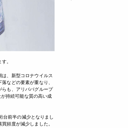
ます。
期は、新型コロナウイルス
下落などの要素が重なり、
がらも、アリババグループ
社が持続可能な質の高い成
。
1桁台前半の減少となりまし
購買頻度が減少しました。