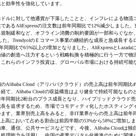
供と効率性を強化しています。
ドルに対して他通貨が下落したことと、インフレによる物流
あるAliExpressの注文数は前年同期比で12%減少しまし
規制緩和など、オフライン消費の制約要因が一部和らぐなか、L
した。TrendyolのＥコマース事業の継続的な成長と急成長す
前年同期比で65%以上の増加となりました。AliExpressとLaz
価値の創造へ注力するという戦略転換を積極的に行う一方で物
。これらのインフラ投資は、グローバル市場における持続可能
libaba Cloud（アリババクラウド）の売上高は前年同期
て、Alibaba Cloudの収益構造はより健全で持続可能なも
前年同期比2桁台のプラス成長となり、ハイブリッドクラウド
成長を追求するため、市場でコモディティ化したホスティング
ます。業界別売上高をみると、非IT業界からの売上高は前年同
udの総売上高において占める割合は前四半期の53%から58%に増
、通信、公共サービスなどです。今後、Alibaba Cloudは
タ処理能力を活用し、中国の産業デジタル化推進のために関連