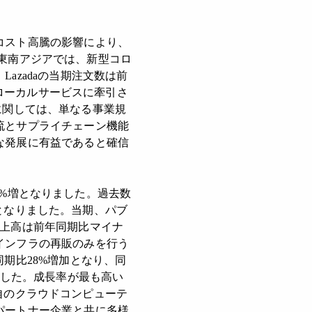
コスト高騰の影響により、
た。東南アジアでは、新型コロ
azadaの当期注文数は前
るローカルサービスに牽引さ
adaに関しては、単なる事業規
流とサプライチェーン機能
な発展に有益であると確信
比4%増となりました。過去数
のとなりました。当期、パブ
売上高は前年同期比マイナ
インフラの再販のみを行う
期比28%増加となり、同
加しました。成長率が最も高い
独自のクラウドコンピューテ
パートナー企業と共に多様