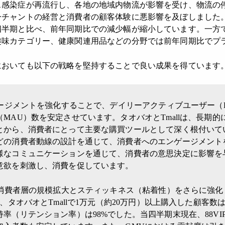
ス感染症が再流行し、各地の地域内物流が影響を受け、物流の
ーチャントの経営と消費者の顧客体験に悪影響を及ぼしました
四半期と比べ、前年同期比での減少幅が縮小しています。一方
趣味カテゴリー、健康関連用品などの分野では前年同期比でプ
おいても以下の戦略を堅持することで良い成果を得ています
ージメントを強化することで、デイリーアクティブユーザー（
MAU）数を安定させています。タオバオとTmallは、長期
とから、消費者にとって主要な購買ツールとして深く根付いて
どの消費者動線の設計を通じて、消費者へのエンゲージメント
様なコミュニケーションを通じて、消費者の意思決定に影響を
意欲を刺激し、消費を促しています。
消費者層の規模拡大とスティッキネス（粘着性）をさらに強化して
、タオバオとTmallで1万元（約20万円）以上購入した顧客数は1
率（リテンション率）は98%でした。当四半期末現在、88VIP会