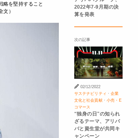
戦略を堅持すること
2022年7-9月期の決
全文）
算を発表
次の記事
02/12/2022
·
サステナビリティ
企業
·
文化と社会貢献
小売・E
コマース
“独身の日”の知られ
ざるテーマ、アリバ
バと資生堂が共同キ
ャンペーン