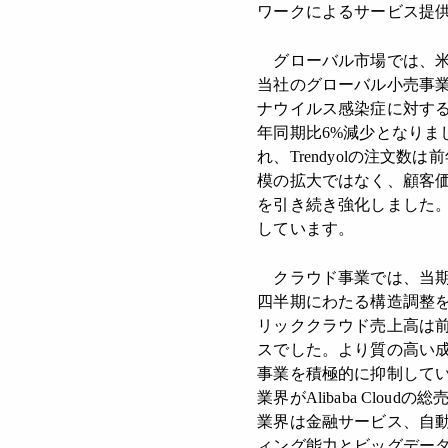
ワークによるサービス提
グローバル市場では、米
当社のグローバル小売事業で
ナウイルス感染症に対する
年同期比6%減少となりま
れ、Trendyolの注文数は
模の拡大ではなく、顧客
を引き続き強化しました
しています。
クラウド事業では、当期のA
四半期にわたる構造調整を経
リッククラウド売上高は
スでした。より質の高い
事業を積極的に抑制してい
業界がAlibaba Clo
業界は金融サービス、自動車
ィング能力とビッグデー