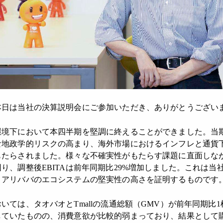
日は当社の決算説明会にご参加いただき、ありがとうござい
境下において本四半期を堅調に終えることができました。当
な地政学的リスクの高まり、海外市場におけるインフレと通貨
もたらされました。様々な不確実性がもたらす課題に直面しな
り、調整後EBITAは前年同期比29%増加しました。これは当
、アリババのエコシステムの堅実性の高さを証明するものです
ては、タオバオとTmallの流通総額（GMV）が前年同期比
していたものの、消費意欲が比較的弱まっており、結果として