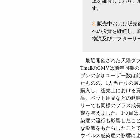
上を維持しており、
す。
販売中および販売
への投資を継続し、
物流及びアフターサ
最近開催された天猫ダブ
TmallのGMVは前年
ブンの参加ユーザー数は前
たものの、1人当たりの購
購入し、総売上における
品、ペット用品などの趣
リーでも同様のプラス成
響を与えました。1つ目
染症の流行も影響したこ
な影響をもたらしたことで
ウイルス感染症の影響に