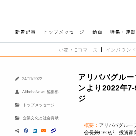
新着記事
トップメッセージ
動画
特集・連載
小売・Eコマース
インバウン
アリババグルー
24/11/2022
ンより2022年
AlibabaNews 編集部
ジ
トップメッセージ
企業文化と社会貢献
概要：
アリババグループ
会長兼CEOが、投資