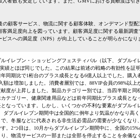
加入者数も安定しています。また、GMVにおける貢献度は引
後の顧客サービス、物流に関する顧客体験、オンデマンド型配
顧客満足度向上を図っています。顧客満足度に関する最新調査
ービスへの満足度（NPS）が向上していることが明らかになり
ルイレブン・ショッピングフェスティバル（以下、ダブルイ
同期の実績とほぼ同じでした。この結果は前述の戦略の有効性を証
年同期比で1桁台のプラス成長となる6億人以上でした。購入
入額は増加しました。消費者層別では、88VIP会員の98%以
貢献度が上昇しました。製品カテゴリー別では、当四半期と同
味カテゴリー、健康関連用品などは前年同期比プラス成長とな
長となっています。しかし、いくつかの不利な要素がダブルイ
は、ダブルイレブン期間中は全国的に例年より気温がかなり高
とで、冬服などに代表される非生活必需品の需要が少なくなり
す。2つ目は、10月からダブルイレブン期間中に、全国の15
より、物流サービスの一部または全部を停止することを余儀な