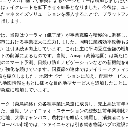
のアルゴリズムに基づく推奨によるページビューは増加しました
にはテイクレートを低下させる結果となりました。今後は、ユ
れたマネタイズソリューションを導入することで、プラットフ
目指します。
は、当期はウーラマ（餓了麼）が事業戦略を積極的に調整し
都市における事業拡大に注力しました。同時に業務効率改善も
性）は引き続き向上しています。これは主に平均受注金額の増
トの削減によるものです。当期、Amap（高徳地図）は新たに
機のスマート予測、日焼け防止ナビゲーションなどの新機能を
）強化を続けています。国慶節の連休ではデイリーアクティブ
新記録を樹立しました。地図ナビゲーションに加え、配車サービ
どの地図情報をもとに様々な目的地型サービスを追加したことに
が急速に増加しています。
ーク（菜鳥網絡）の各種事業は急速に成長し、売上高は前年同
た。当期、ツァイニャオ・ステーションの総数は前年同期比20%増
住宅地、大学キャンパス、農村部を幅広く網羅し、消費者にサ
グローバル市場では、ツァイニャオは引き続き物流ハブの建設