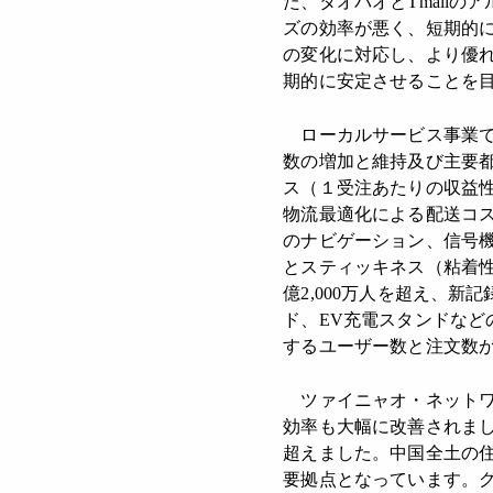
た、タオバオとTmall
ズの効率が悪く、短期的
の変化に対応し、より優
期的に安定させることを
ローカルサービス事業で
数の増加と維持及び主要
ス（１受注あたりの収益
物流最適化による配送コス
のナビゲーション、信号
とスティッキネス（粘着性
億2,000万人を超え、
ド、EV充電スタンドな
するユーザー数と注文数
ツァイニャオ・ネットワ
効率も大幅に改善されまし
超えました。中国全土の
要拠点となっています。