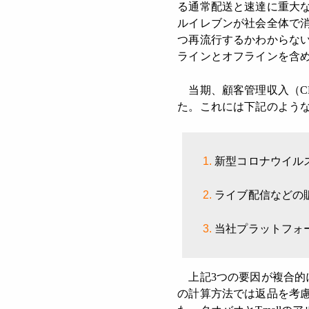
る通常配送と速達に重大
ルイレブンが社会全体で
つ再流行するかわからな
ラインとオフラインを含
当期、顧客管理収入（C
た。これには下記のよう
新型コロナウイル
ライブ配信などの
当社プラットフォ
上記3つの要因が複合的
の計算方法では返品を考