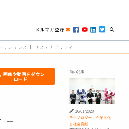
メルマガ登録
ャッシュレス
サステナビリティ
前の記事
画像や動画をダウン
ロード
16/01/2020
·
テクノロジー
企業文化
す ―
と社会貢献