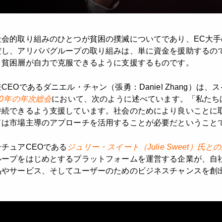
社会的取り組みのひとつが貧困の撲滅についてであり、EC大
だし、アリババグループの取り組みは、単に資金を援助するの
、貧困層が自力で克服できるように支援するものです。
EOであるダニエル・チャン（張勇：Daniel Zhang）は
20年の年次総会
において、次のように述べています。「私たち
持続できるよう支援しています。社会のためにより良いことに
ドは市場主導のアプローチを活用することが必要だということ
チュアCEOである
ジュリー・スイート（Julie Sweet）氏と
ループをはじめとするプラットフォームを運営する企業が、自
品やサービス、そしてユーザーのためのビジネスチャンスを創