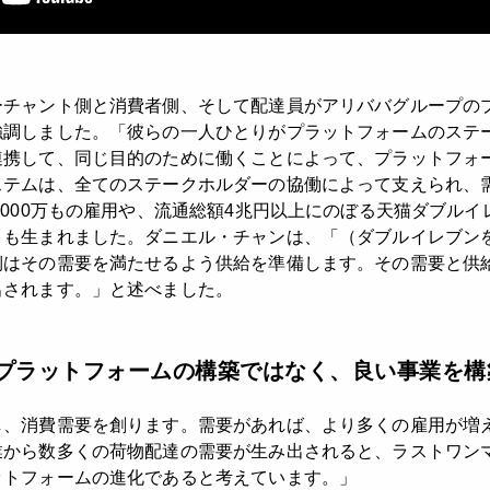
ーチャント側と消費者側、そして配達員がアリババグループの
強調しました。「彼らの一人ひとりがプラットフォームのステ
連携して、同じ目的のために働くことによって、プラットフォ
ステムは、全てのステークホルダーの協働によって支えられ、
,000万もの雇用や、流通総額4兆円以上にのぼる天猫ダブル
トも生まれました。ダニエル・チャンは、「（ダブルイレブン
側はその需要を満たせるよう供給を準備します。その需要と供
出されます。」と述べました。
プラットフォームの構築ではなく、良い事業を構
し、消費需要を創ります。需要があれば、より多くの雇用が増
業から数多くの荷物配達の需要が生み出されると、ラストワン
ットフォームの進化であると考えています。」