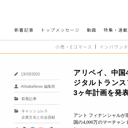
新着記事
トップメッセージ
動画
特集・連載
小売・Eコマース
インバウン
アリペイ、中国4
13/03/2020
ジタルトランス
AlibabaNews 編集部
3ヶ年計画を発
新着記事
キャッシュレス
アント フィナンシャルが運
企業文化と社会貢献
国の4,000万のマーチ