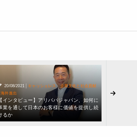
|
·
20/08/2021
キャッシュレス
企業文化と社会貢献
·
海外進出
11/05/20
·
【インタビュー】アリババジャパン、如何に
海外進出
事業を通して日本のお客様に価値を提供し続
【社員イ
けるか
現できる