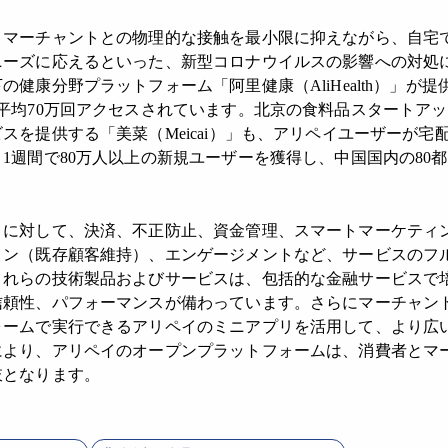
とマーチャントとの物理的な接触を最小限に抑えながら、自宅
ニーズに応えるといった、新型コロナウイルスの影響への対処
の健康分野プラットフォーム「阿里健康（AliHealth）」が
平均70万回アクセスされています。北京の食料品スタートア
スを提供する「美菜（Meicai）」も、アリペイユーザーが宅
1週間で80万人以上の新規ユーザーを獲得し、中国国内の80
トに対して、決済、不正防止、資金管理、スマートマーケティ
ョン（既存顧客維持）、エンゲージメントなど、サービスのフ
これらの技術製品およびサービスは、包括的な金融サービスで
信頼性、パフォーマンスが備わっています。さらにマーチャン
ォームで実行できるアリペイのミニアプリを活用して、より広
により、アリペイのオープンプラットフォームは、消費者とマ
肢となります。