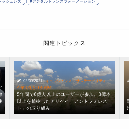
ャッシュレス
デジタルトランスフォーメーション
関連トピックス
|
·
·
献
02/09/2021
キャッシュレス
サステナビリティ
ア
企業文化と社会貢献
微
5年間で6億人以上のユーザーが参加。3億本
連
以上を植樹したアリペイ「アントフォレス
ト」の取り組み