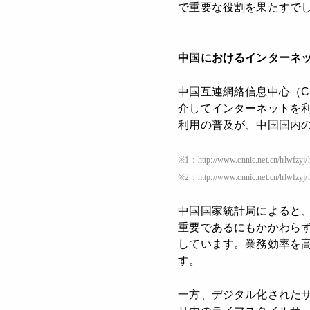
で重要な役割を果たすで
中国におけるインターネ
中国互連網絡信息中心（CN
介してインターネットを利用
利用の普及が、中国国内
※1：
http://www.cnnic.net.cn/hlwfz
※2：
http://www.cnnic.net.cn/hlwfz
中国国家統計局によると、中
重要であるにもかかわら
しています。業務効率を
す。
一方、デジタル化されたサ