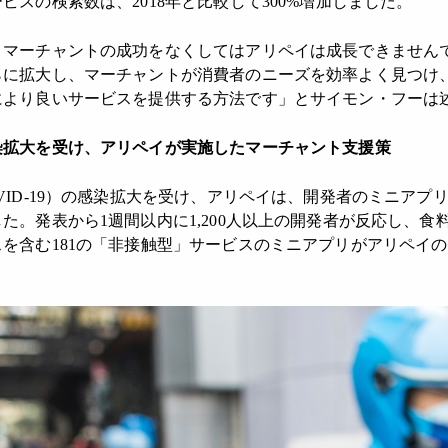
ビスの検索数は、2018年と比較して300%増加しました。
、マーチャントの成功をなくしてはアリペイは成長できません
らに拡大し、マーチャントが消費者のニーズを効率よく見つけ
により良いサービスを提供する方法です」とサイモン・フーは
染拡大を受け、アリペイが実施したマーチャント支援策
VID-19）の感染拡大を受け、アリペイは、開発者のミニアプ
た。発表から1週間以内に1,200人以上の開発者が反応し、食
を含む181の「非接触型」サービスのミニアプリがアリペイ