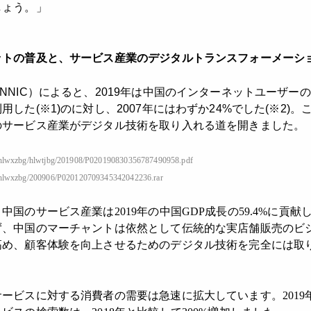
しょう。」
ットの普及と、サービス産業のデジタルトランスフォーメーシ
NIC）によると、2019年は中国のインターネットユーザーの
した(※1)のに対し、2007年にはわずか24%でした(※2)
のサービス産業がデジタル技術を取り入れる道を開きました。
yj/hlwxzbg/hlwtjbg/201908/P020190830356787490958.pdf
yj/hlwxzbg/200906/P020120709345342042236.rar
国のサービス産業は2019年の中国GDP成長の59.4%に貢
ず、中国のマーチャントは依然として伝統的な実店舗販売のビ
高め、顧客体験を向上させるためのデジタル技術を完全には取
ービスに対する消費者の需要は急速に拡大しています。2019