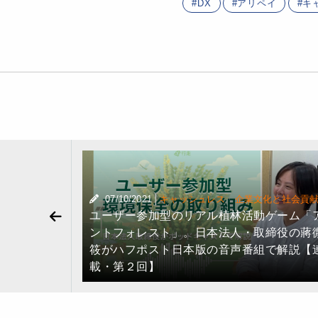
DX
アリペイ
キ
|
·
07/10/2021
キャッシュレス
企業文化と社会貢
ユーザー参加型のリアル植林活動ゲーム「
化と社会貢献
級のフィ
ントフォレスト」。日本法人・取締役の蔣
ION」を
筱がハフポスト日本版の音声番組で解説【
載・第２回】