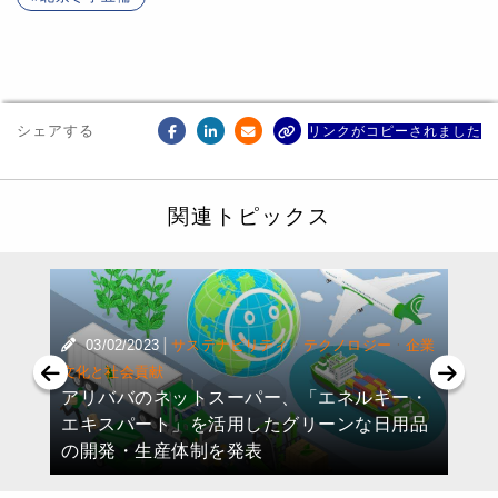
シェアする
リンクがコピーされました
関連トピックス
|
·
·
03/02/2023
サステナビリティ
テクノロジー
企業
文化と社会貢献
アリババのネットスーパー、「エネルギー・
献
エキスパート」を活用したグリーンな日用品
の開発・生産体制を発表