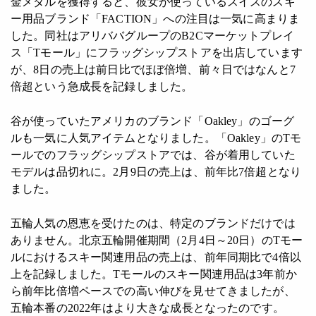
金メダルを獲得すると、彼女が使っているスイスのスキ
ー用品ブランド「FACTION」への注目は一気に高まりま
した。同社はアリババグループのB2Cマーケットプレイ
ス「Tモール」にフラッグシップストアを出店しています
が、8日の売上は前日比でほぼ倍増、前々日ではなんと7
倍超という急成長を記録しました。
谷が使っていたアメリカのブランド「Oakley」のゴーグ
ルも一気に人気アイテムとなりました。「Oakley」のTモ
ールでのフラッグシップストアでは、谷が着用していた
モデルは品切れに。2月9日の売上は、前年比7倍超となり
ました。
五輪人気の恩恵を受けたのは、特定のブランドだけでは
ありません。北京五輪開催期間（2月4日～20日）のTモー
ルにおけるスキー関連用品の売上は、前年同期比で4倍以
上を記録しました。Tモールのスキー関連用品は3年前か
ら前年比倍増ペースでの高い伸びを見せてきましたが、
五輪本番の2022年はより大きな成長となったのです。