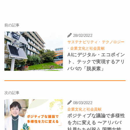
前の記事
28/02/2022
·
サステナビリティ
テクノロジー
·
企業文化と社会貢献
AIにデジタル・エコポイン
ト、テックで実現するアリ
ババの「脱炭素」
次の記事
08/03/2022
企業文化と社会貢献
ポジティブな議論で多様性
を力に変える 〜アリババ
社員たちが祝う 国際女性