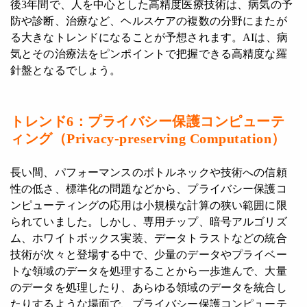
後3年間で、人を中心とした高精度医療技術は、病気の予
防や診断、治療など、ヘルスケアの複数の分野にまたが
る大きなトレンドになることが予想されます。AIは、病
気とその治療法をピンポイントで把握できる高精度な羅
針盤となるでしょう。
トレンド
6
：プライバシー保護コンピューテ
ィング（
Privacy-preserving Computation
）
長い間、パフォーマンスのボトルネックや技術への信頼
性の低さ、標準化の問題などから、プライバシー保護コ
ンピューティングの応用は小規模な計算の狭い範囲に限
られていました。しかし、専用チップ、暗号アルゴリズ
ム、ホワイトボックス実装、データトラストなどの統合
技術が次々と登場する中で、少量のデータやプライベー
トな領域のデータを処理することから一歩進んで、大量
のデータを処理したり、あらゆる領域のデータを統合し
たりするような場面で、プライバシー保護コンピューテ