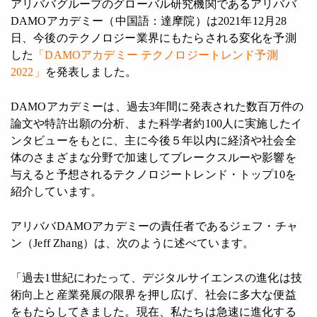
アリババグループのグローバル研究機関であるアリババ
DAMOアカデミー（中国語：達摩院）は2021年12月28
日、今後のテクノロジー業界にもたらされる変化を予測
した
「
DAMOアカデミー テクノロジートレンド予測
2022
」
を発表しました。
DAMOアカデミーは、過去3年間に発表された数百万件の
論文や特許出願の分析、また科学者約100人に実施したイ
ンタビューをもとに、主に今後５年以内に経済や社会全
体のさまざまな分野で加速してブレークスルーや影響を
与えると予想されるテクノロジートレンド・トップ10を
紹介しています。
アリババDAMOアカデミーの責任者であるジェフ・チャ
ン（Jeff Zhang）は、次のように述べています。
「過去1世紀にわたって、デジタルサイエンスの進化は技
術向上と産業発展の限界を押し広げ、社会に多大な便益
をもたらしてきました。現在、私たちは急速に進化する