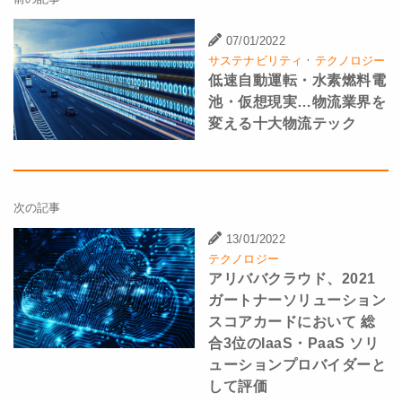
07/01/2022
·
サステナビリティ
テクノロジー
低速自動運転・水素燃料電
池・仮想現実…物流業界を
変える十大物流テック
次の記事
13/01/2022
テクノロジー
アリババクラウド、2021
ガートナーソリューション
スコアカードにおいて 総
合3位のIaaS・PaaS ソリ
ューションプロバイダーと
して評価