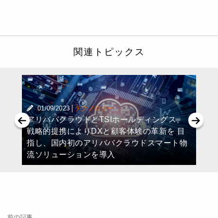
関連トピックス
|
01/09/2023
テクノロジー
アリババクラウドとTSIホールディングス、
戦略的提携によりDXと顧客体験の革新を 目
指し、国内初のアリババクラウドスマート物
流ソリューションを導入
前の記事