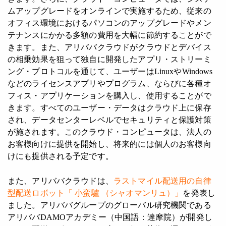
ムアップグレードをオンラインで実施するため、従来の
オフィス環境におけるパソコンのアップグレードやメン
テナンスにかかる多額の費用を大幅に節約することがで
きます。また、アリババクラウドがクラウドとデバイス
の相乗効果を狙って独自に開発したアプリ・ストリーミ
ング・プロトコルを通じて、ユーザーはLinuxやWindows
などのライセンスアプリやプログラム、ならびに各種オ
フィス・アプリケーションを購入し、使用することがで
きます。すべてのユーザー・データはクラウド上に保存
され、データセンターレベルでセキュリティと保護対策
が施されます。このクラウド・コンピュータは、法人の
お客様向けに提供を開始し、将来的には個人のお客様向
けにも提供される予定です。
また、アリババクラウドは、
ラストマイル配送用の自律
型配送ロボット「 小蛮驢 （シャオマンリュ）」
を発表し
ました。アリババグループのグローバル研究機関である
アリババDAMOアカデミー（中国語：達摩院）が開発し