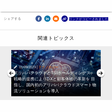
シェアする
リンクがコピーされました
関連トピックス
|
01/09/2023
テクノロジー
アリババクラウドとTSIホールディングス、
戦略的提携によりDXと顧客体験の革新を 目
指し、国内初のアリババクラウドスマート物
流ソリューションを導入