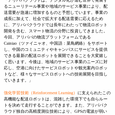
「アリババクラウドは、デジタル化が進む世界で発展す
るニューリテール事業や地域のサービス事業により、配
送需要が急速に増加するものと予想しています。事業の
成長に加えて、社会で拡大する配送需要に応えるため
に、アリババクラウドでは長年にわたって物流ロボット
開発を含む、スマート物流の分野に投資してきました。
今回、アリババの物流プラットフォームである
Cainiao（ツァイニャオ、中国語：菜鳥網絡）をサポート
し、中国のコミュニティやキャンパスにサービスを提供
できる最新の配送ロボットを展開できることを大変嬉し
く思います。今後は、地域のサービス事業のニーズに対
応し、空港に向けたサービスロボットや観光案内ロボッ
トなど、様々なサービスロボットへの技術展開を目指し
ていきます。」
強化学習技術（Reinforcement Learning）
に支えられたこの
高機能な配送ロボットは、混雑した環境下でも自らルー
トを決めて走行することができます。また、アリババク
ラウド独自の高精度測位技術により、GPSの電波が弱い