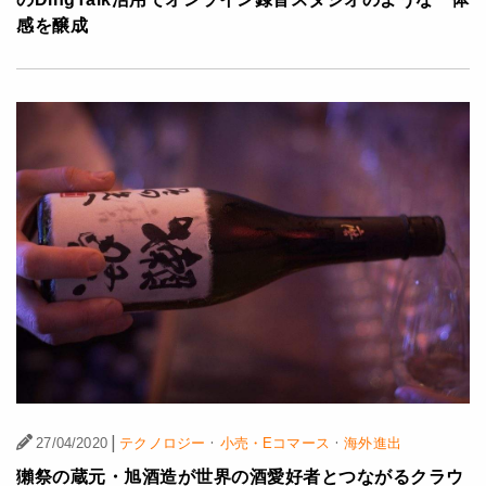
感を醸成
|
·
·
27/04/2020
テクノロジー
小売・Eコマース
海外進出
獺祭の蔵元・旭酒造が世界の酒愛好者とつながるクラウ