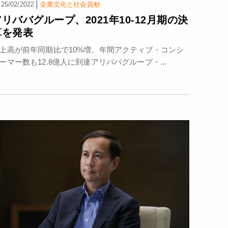
|
25/02/2022
企業文化と社会貢献
アリババグループ、2021年10-12月期の決
算を発表
上高が前年同期比で10%増、年間アクティブ・コンシ
ーマー数も12.8億人に到達アリババグループ・...