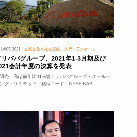
|
·
14/05/2021
企業文化と社会貢献
小売・Eコマース
アリババグループ、2021年1-3月期及び
2021会計年度の決算を発表
間売上高は前年比41%増アリババグループ・ホールデ
ング・リミテッド（銘柄コード：NYSE:BAB...