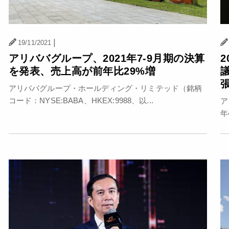
|
19/11/2021
アリババグループ、2021年7-9月期の決算
を発表、売上高が前年比29%増
アリババグループ・ホールディング・リミテッド（銘柄
コード：NYSE:BABA、HKEX:9988、以...
ア
年