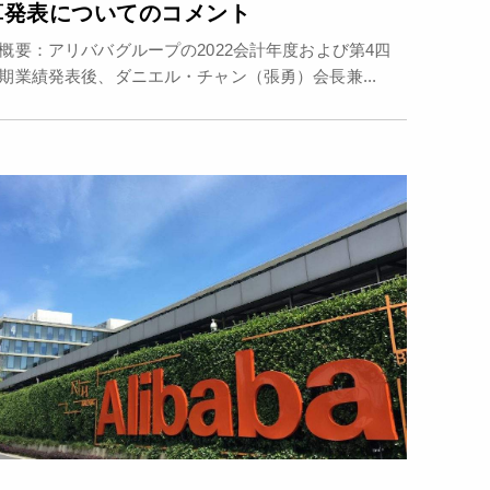
算発表についてのコメント
要：アリババグループの2022会計年度および第4四
期業績発表後、ダニエル・チャン（張勇）会長兼...