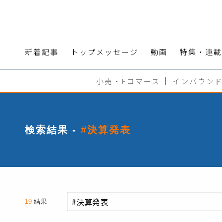
新着記事
トップメッセージ
動画
特集・連載
小売・Eコマース
インバウン
検索結果 -
#決算発表
19
結果