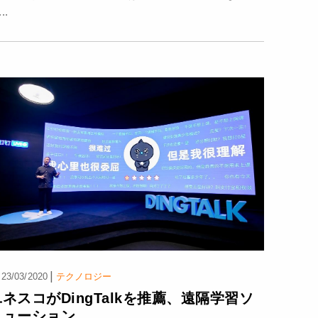
..
|
23/03/2020
テクノロジー
ユネスコがDingTalkを推薦、遠隔学習ソ
リューション