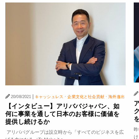
|
·
·
20/08/2021
キャッシュレス
企業文化と社会貢献
海外進出
【インタビュー】アリババジャパン、如
何に事業を通して日本のお客様に価値を
提供し続けるか
昨
アリババグループは設立時から「すべてのビジネスを広
け