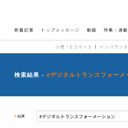
新着記事
トップメッセージ
動画
特集・連載
小売・Eコマース
インバウン
検索結果 -
#デジタルトランスフォーメ
9
結果