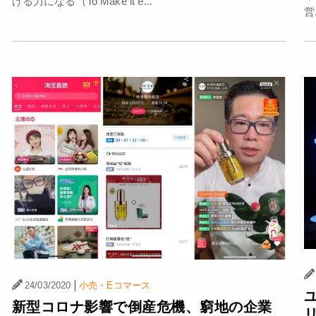
げる力になる（To Make it e...
営.
|
24/03/2020
小売・Eコマース
新型コロナ影響で倒産危機、窮地の企業