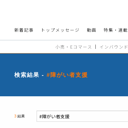
新着記事
トップメッセージ
動画
特集・連載
小売・Eコマース
インバウン
検索結果 -
#障がい者支援
3
結果