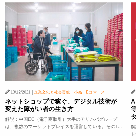
|
·
13/12/2021
企業文化と社会貢献
小売・Eコマース
ネットショップで稼ぐ、デジタル技術が
変えた障がい者の生き方
解説：中国EC（電子商取引）大手のアリババグループ
は、複数のマーケットプレイスを運営している。その1...
解
ト