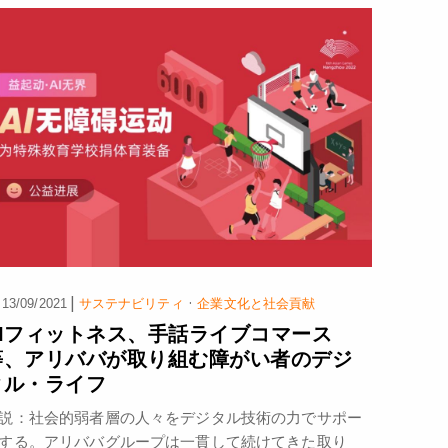
|
·
13/09/2021
サステナビリティ
企業文化と社会貢献
AIフィットネス、手話ライブコマース
等、アリババが取り組む障がい者のデジ
タル・ライフ
説：社会的弱者層の人々をデジタル技術の力でサポー
する。アリババグループは一貫して続けてきた取り