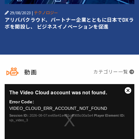
29/08/2023
|
テクノロジー
アリババクラウド、パートナー企業とともに日本でDXラ
ボを開設し、 ビジネスイノベーションを促進
動画
カテゴリー一覧
This
The Video Cloud account was not found.
is
Close
a
Moda
Error Code:
modal
Dialo
VIDEO_CLOUD_ERR_ACCOUNT_NOT_FOUND
window.
Session ID:
2026-08-07:ee65e41e401c4f905c00a5e4
Player Element ID:
vjs_video_3