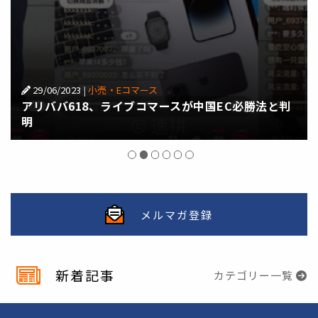
27/06/2023
|
テクノロジー
と判
アリババCEOのダニエル・チャンがノーベル賞受賞
者と語る、職場におけるAI活用法
メルマガ登録
新着記事
カテゴリー一覧