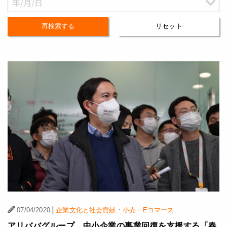
再検索する
リセット
|
·
07/04/2020
企業文化と社会貢献
小売・Eコマース
アリババグループ、中小企業の事業回復を支援する「春