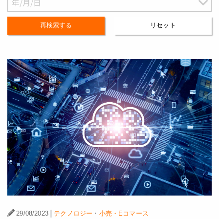
再検索する
リセット
|
·
29/08/2023
テクノロジー
小売・Eコマース