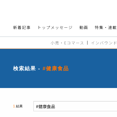
新着記事
トップメッセージ
動画
特集・連載
小売・Eコマース
インバウン
検索結果 -
#健康食品
1
結果