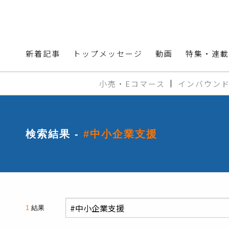
新着記事
トップメッセージ
動画
特集・連載
小売・Eコマース
インバウン
検索結果 -
#中小企業支援
1
結果