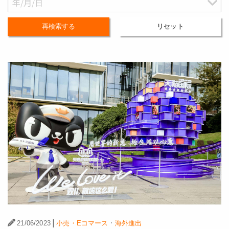
再検索する
リセット
|
·
21/06/2023
小売・Eコマース
海外進出